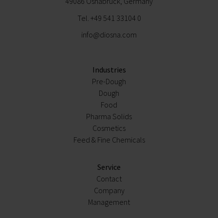
49086 Osnabrück, Germany
Tel.
+49 541 33104 0
info@diosna.com
Industries
Pre-Dough
Dough
Food
Pharma Solids
Cosmetics
Feed & Fine Chemicals
Service
Contact
Company
Management