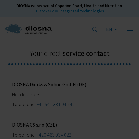
DIOSNA
is now part of
Coperion Food, Health and Nutrition
.
Discover our integrated technologies
.
EN
Home
Service
Your direct
service contact
DIOSNA Dierks & Söhne GmbH (DE)
Headquarters
Telephone:
+49 541 331 04 640
DIOSNA CS s.r.o (CZE)
Telephone:
+420 483 034 022