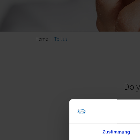
Home
Tell us
Do y
Tell-us is our anonymous 
Please note
If you would like us to
Zustimmung