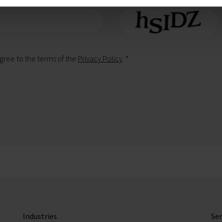
 the field
*
 agree to the terms of the
Privacy Policy
.
*
Industries
Ser