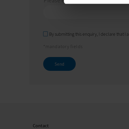
Please enter the following code in
By submitting this enquiry, I declare that I
*mandatory fields
Send
Contact