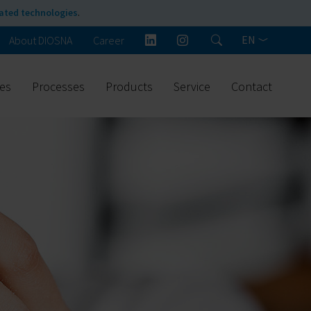
rated technologies
.
EN
About DIOSNA
Career
ies
Processes
Products
Service
Contact