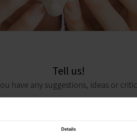
Tell us!
ou have any suggestions, ideas or criti
platform for suggestions for improvements, compliance, customer fe
:
The message will be sent anonymously as long as the data fields are n
 respond, please include at least your email address. We are looking f
Details