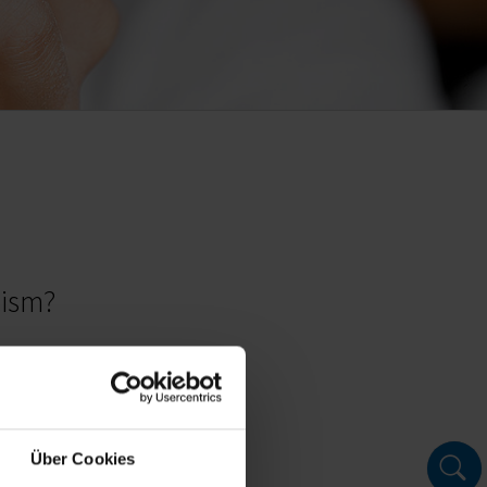
cism?
edback and other concerns.
ot filled out.
orward to your feedback!
Über Cookies