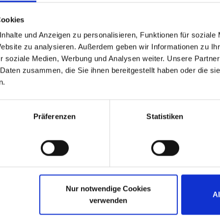
Cookies
nhalte und Anzeigen zu personalisieren, Funktionen für soziale
Website zu analysieren. Außerdem geben wir Informationen zu I
r soziale Medien, Werbung und Analysen weiter. Unsere Partner
 Daten zusammen, die Sie ihnen bereitgestellt haben oder die s
Contact form
n.
Business e-mail [option
Präferenzen
Statistiken
Nur notwendige Cookies
A
verwenden